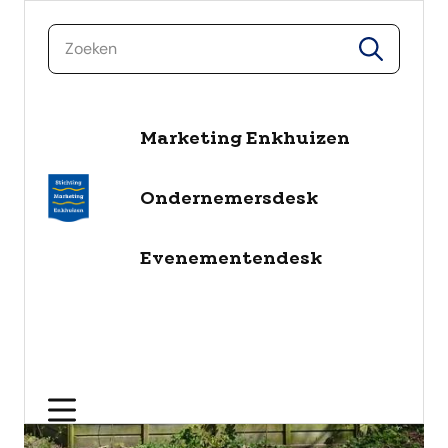
zoeken
zoeken
naar de inhoud
Marketing Enkhuizen
Ondernemersdesk
Evenementendesk