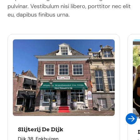
pulvinar. Vestibulum nisi libero, porttitor nec elit
eu, dapibus finibus urna.
Slijterij De Dijk
adres
Dijk 38, Enkhuizen