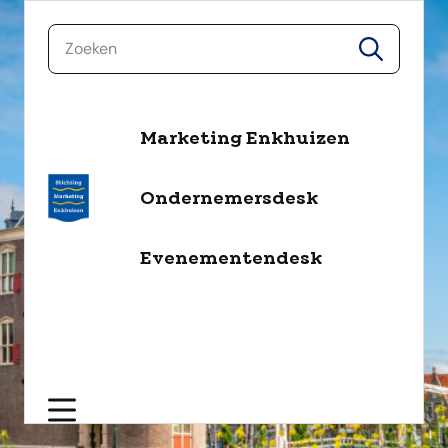
naar de inhoud
zoeken
zoeken
Marketing Enkhuizen
Ondernemersdesk
Evenementendesk