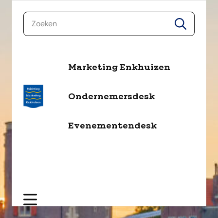
naar de inhoud
zoeken
zoeken
Marketing Enkhuizen
Ondernemersdesk
Evenementendesk