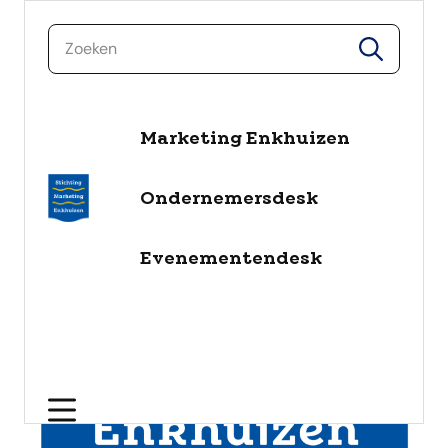
naar de inhoud
zoeken
zoeken
Marketing Enkhuizen
Ondernemersdesk
Evenementendesk