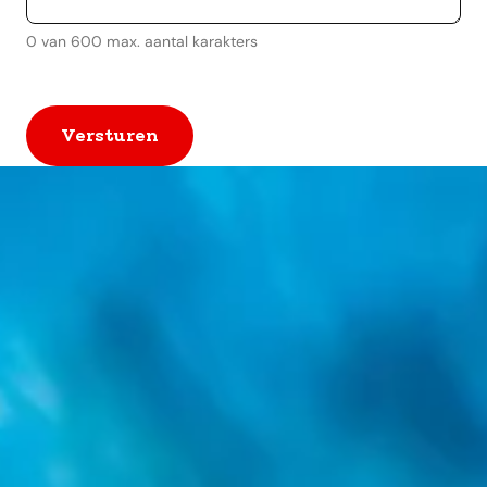
0 van 600 max. aantal karakters