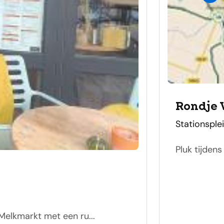
Rondje 
adres
Stationsple
Pluk tijdens
Melkmarkt met een ru...