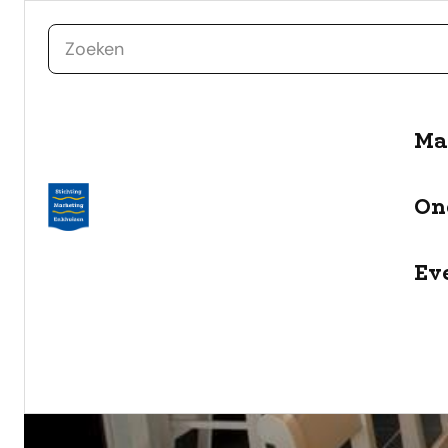
zoeken
naar de inhoud
Ma
On
Ev