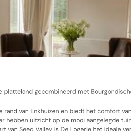
se platteland gecombineerd met Bourgondische 
e rand van Enkhuizen en biedt het comfort van
r hebben uitzicht op de mooi aangelegde tuin 
t van Seed Valley is De Logerie het ideale ve