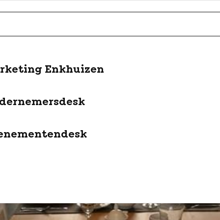
rketing Enkhuizen
dernemersdesk
enementendesk