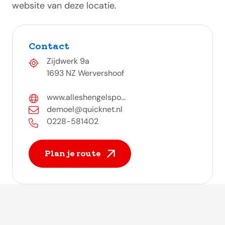
website van deze locatie.
Contact
Zijdwerk 9a
1693 NZ Wervershoof
www.alleshengelspo...
demoel@quicknet.nl
0228-581402
Plan je route