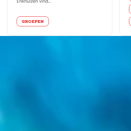
Enkhuizen vind...
categorie
GROEPEN