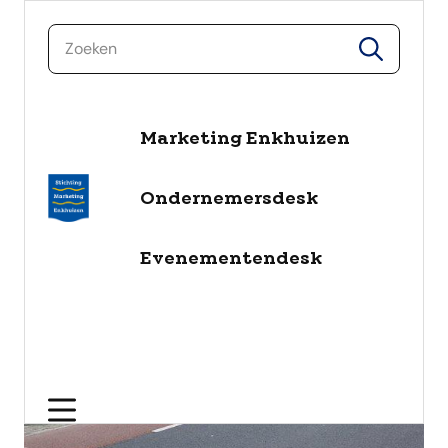
zoeken
zoeken
naar de inhoud
Marketing Enkhuizen
Ondernemersdesk
Evenementendesk