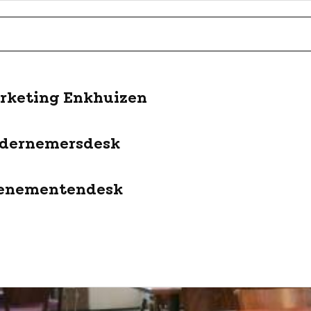
rketing Enkhuizen
dernemersdesk
enementendesk