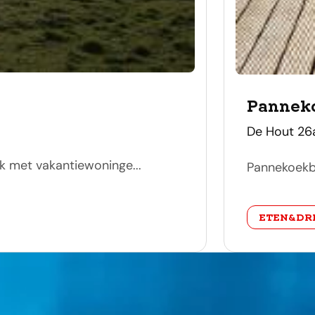
Panneko
adres
De Hout 26
k met vakantiewoninge...
Pannekoekba
categorie
ETEN&DR