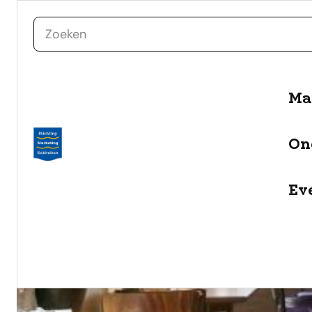
zoeken
naar de inhoud
Ma
On
Ev