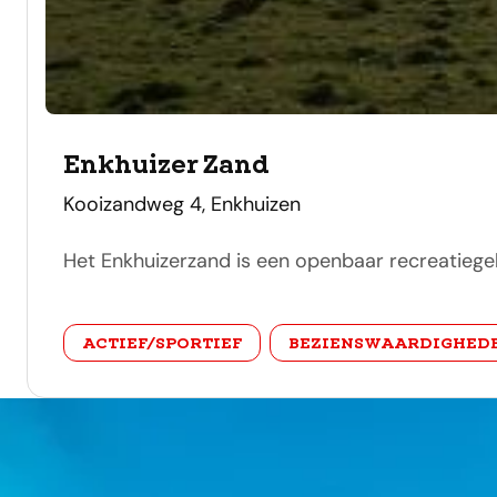
Enkhuizer Zand
adres
Kooizandweg 4, Enkhuizen
Het Enkhuizerzand is een openbaar recreatiegeb
categorie
ACTIEF/SPORTIEF
BEZIENSWAARDIGHED