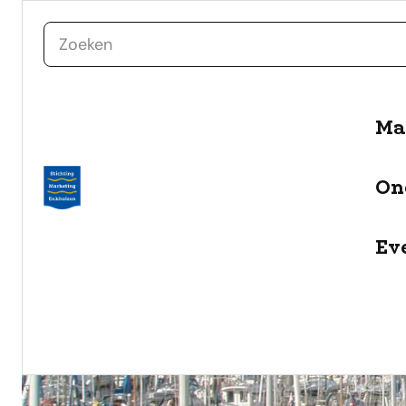
zoeken
naar de inhoud
Ma
On
Ev