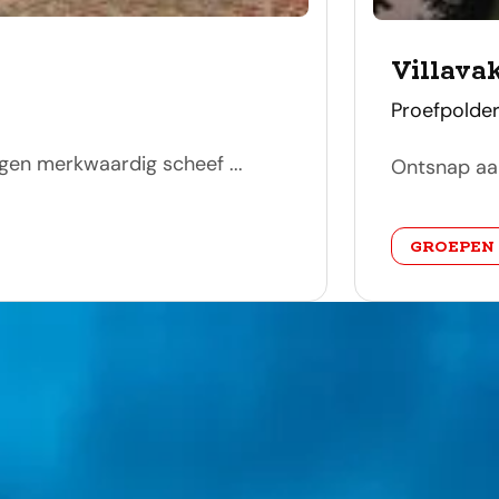
Villava
adres
Proefpolder
gen merkwaardig scheef ...
Ontsnap aan
categorie
GROEPEN