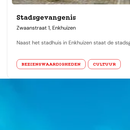
Stadsgevangenis
adres
Zwaanstraat 1, Enkhuizen
Naast het stadhuis in Enkhuizen staat de stad
categorie
BEZIENSWAARDIGHEDEN
CULTUUR