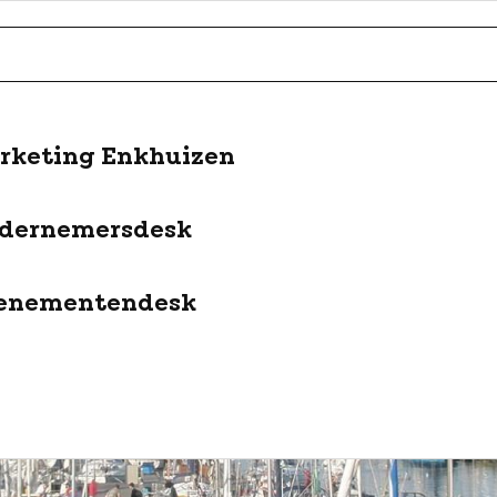
rketing Enkhuizen
dernemersdesk
enementendesk