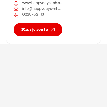
www.happydays-nh.n...
info@happydays-nh....
0228-521113
Plan je route