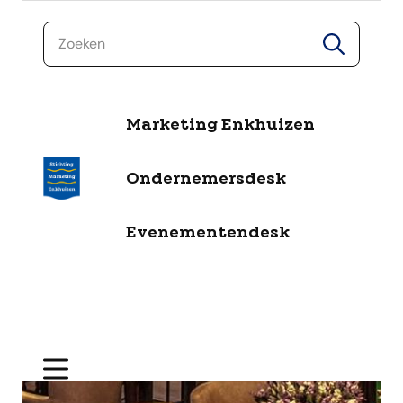
zoeken
zoeken
naar de inhoud
Marketing Enkhuizen
Ondernemersdesk
Evenementendesk