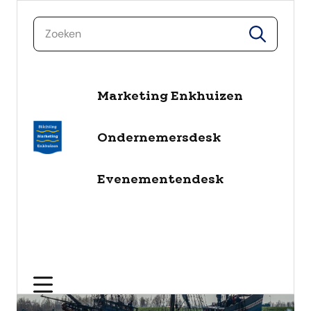
zoeken
zoeken
naar de inhoud
Marketing Enkhuizen
Ondernemersdesk
Evenementendesk