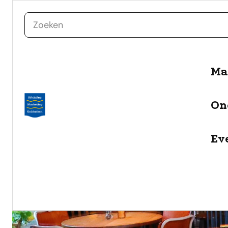
zoeken
naar de inhoud
Ma
On
Ev