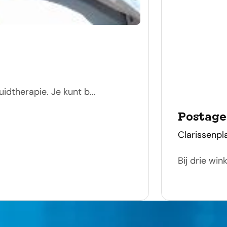
dtherapie. Je kunt b...
Postag
adres
Clarissenpl
Bij drie win