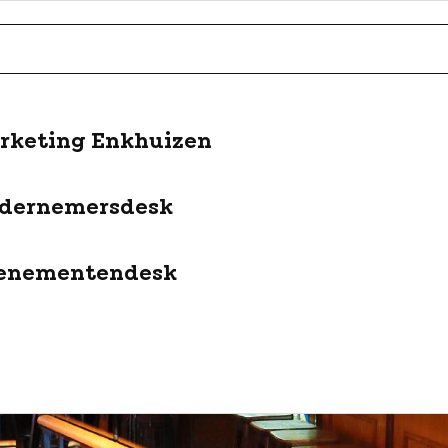
rketing Enkhuizen
dernemersdesk
enementendesk