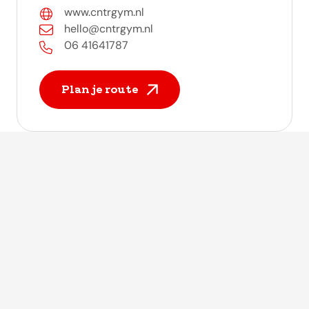
www.cntrgym.nl
hello@cntrgym.nl
06 41641787
Plan je route