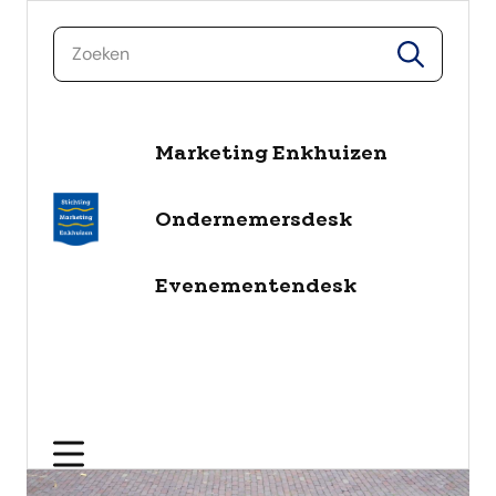
zoeken
zoeken
naar de inhoud
Marketing Enkhuizen
Ondernemersdesk
Evenementendesk