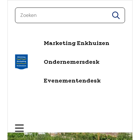
zoeken
zoeken
naar de inhoud
Marketing Enkhuizen
Ondernemersdesk
Evenementendesk