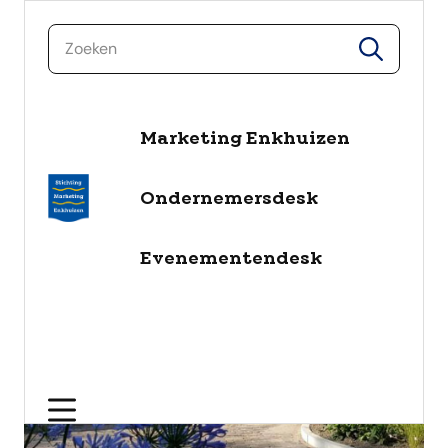
zoeken
zoeken
naar de inhoud
Marketing Enkhuizen
Ondernemersdesk
Evenementendesk