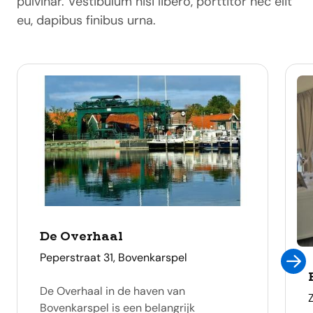
pulvinar. Vestibulum nisi libero, porttitor nec elit
eu, dapibus finibus urna.
De Overhaal
adres
Peperstraat 31, Bovenkarspel
De Overhaal in de haven van
Bovenkarspel is een belangrijk