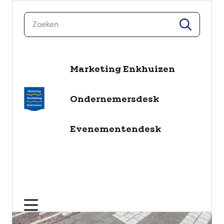
zoeken
zoeken
naar de inhoud
Marketing Enkhuizen
Ondernemersdesk
Evenementendesk