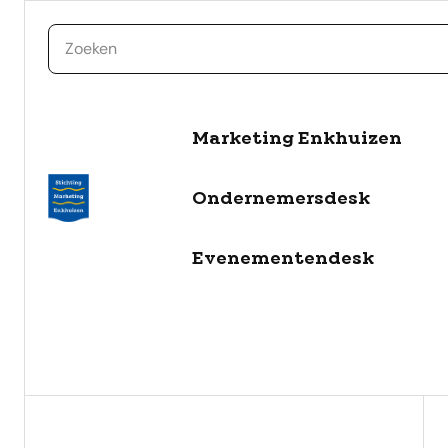
zoeken
Marketing Enkhuizen
toonophartvannhsite,to
naar de inhoud
Ondernemersdesk
Selecteer een categorie
Evenementendesk
filter
Alle berichten