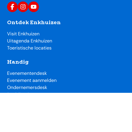
Ontdek Enkhuizen
Visit Enkhuizen
Uitagenda Enkhuizen
Toeristische locaties
Handig
Evenementendesk
Evenement aanmelden
Ondernemersdesk
Beeldbank
Over SME
Over Stichting Marketing Enkhuizen
Lidmaatschap VVV / SME