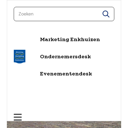
zoeken
zoeken
naar de inhoud
Marketing Enkhuizen
Ondernemersdesk
Evenementendesk