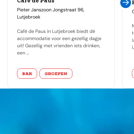
Café de Paus
adres
Pieter Janszoon Jongstraat 96,
Lutjebroek
Café de Paus in Lutjebroek biedt dé
accommodatie voor een gezellig dagje
uit! Gezellig met vrienden iets drinken,
I
een ...
categorie
BAR
GROEPEN