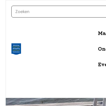
zoeken
naar de inhoud
Ma
On
Ev