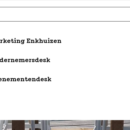
rketing Enkhuizen
dernemersdesk
enementendesk