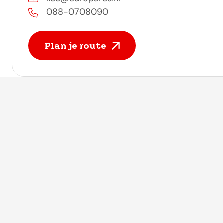
088-0708090
Plan je route