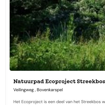
Natuurpad Ecoproject Streekbos
adres
Veilingweg , Bovenkarspel
Het Ecoproject is een deel van het Streekbos wa