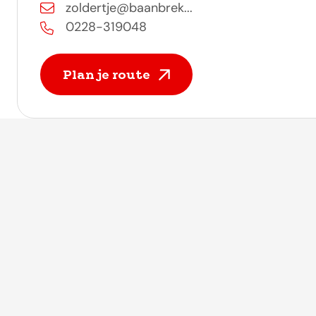
zoldertje@baanbrek...
0228-319048
Plan je route