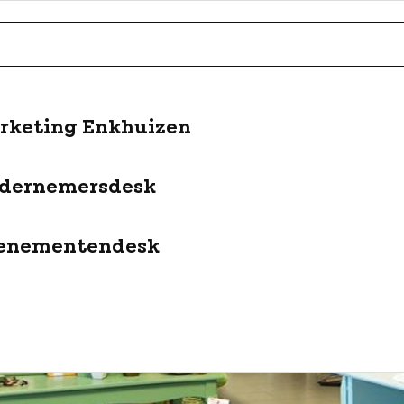
rketing Enkhuizen
dernemersdesk
enementendesk