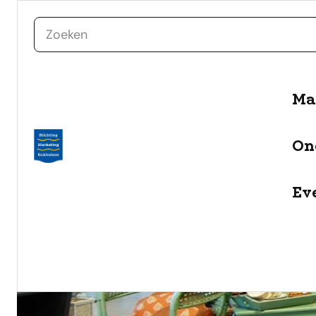
zoeken
naar de inhoud
Ma
On
Ev