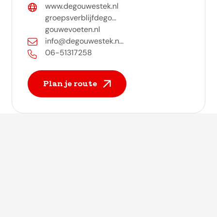
www.degouwestek.nl
groepsverblijfdego...
gouwevoeten.nl
info@degouwestek.n...
06-51317258
Plan je route