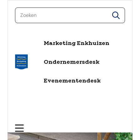
zoeken
zoeken
naar de inhoud
Marketing Enkhuizen
Ondernemersdesk
Evenementendesk