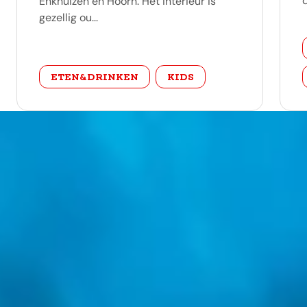
Enkhuizen en Hoorn. Het interieur is
gezellig ou...
categorie
ETEN&DRINKEN
KIDS