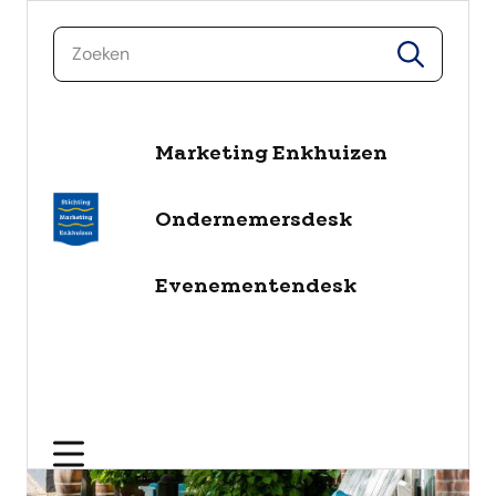
zoeken
zoeken
naar de inhoud
Marketing Enkhuizen
Ondernemersdesk
Evenementendesk