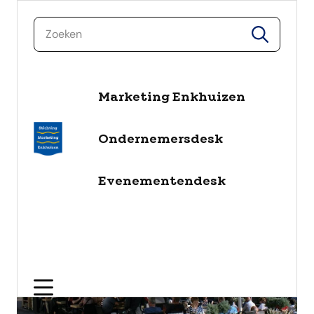
zoeken
zoeken
naar de inhoud
Marketing Enkhuizen
Ondernemersdesk
Evenementendesk