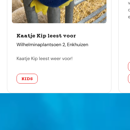
e
Kaatje Kip leest voor
adres
Wilhelminaplantsoen 2, Enkhuizen
Kaatje Kip leest weer voor!
categorie
KIDS