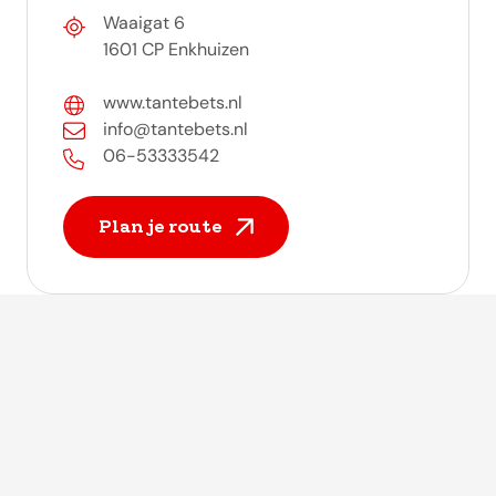
Waaigat 6
1601 CP Enkhuizen
www.tantebets.nl
info@tantebets.nl
06-53333542
Plan je route