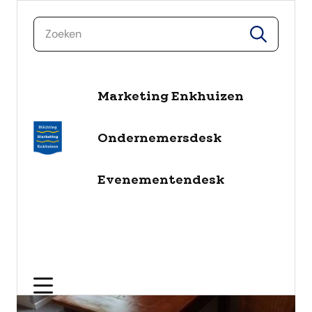
zoeken
zoeken
naar de inhoud
Marketing Enkhuizen
Ondernemersdesk
Evenementendesk