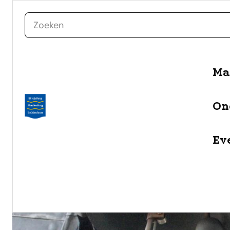
zoeken
naar de inhoud
Ma
On
Ev