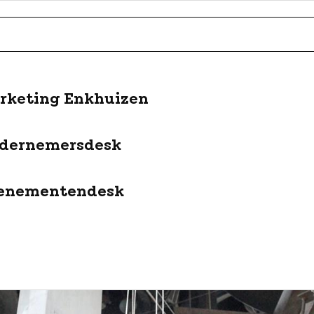
rketing Enkhuizen
dernemersdesk
enementendesk