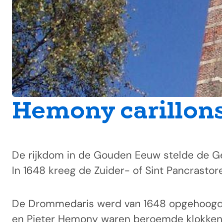
Hemony carillon
De rijkdom in de Gouden Eeuw stelde de Ge
In 1648 kreeg de Zuider- of Sint Pancrastor
De Drommedaris werd van 1648 opgehoogd en
en Pieter Hemony waren beroemde klokkengiet