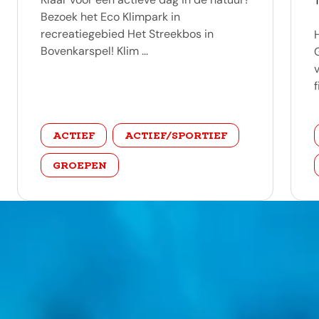
Bezoek het Eco Klimpark in
recreatiegebied Het Streekbos in
Bovenkarspel! Klim ...
f
categorie
ACTIEF
ACTIEF/SPORTIEF
GROEPEN