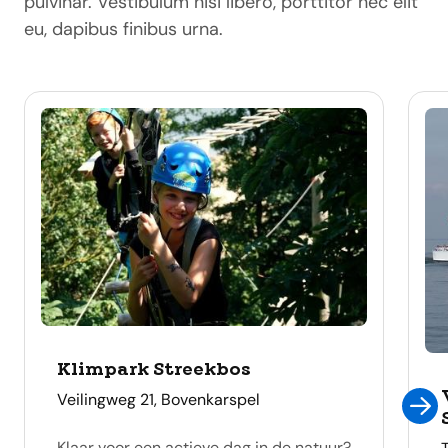
pulvinar. Vestibulum nisi libero, porttitor nec elit
eu, dapibus finibus urna.
Klimpark Streekbos
adres
Veilingweg 21, Bovenkarspel
Klaar voor een actieve dag in de natuur?