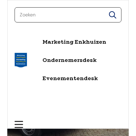
zoeken
zoeken
naar de inhoud
Marketing Enkhuizen
Ondernemersdesk
Evenementendesk