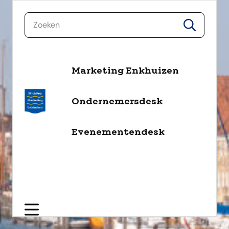
naar de inhoud
zoeken
zoeken
Marketing Enkhuizen
Ondernemersdesk
Evenementendesk