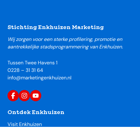
Footer
Stichting Enkhuizen Marketing
Wij zorgen voor een sterke profilering, promotie en
aantrekkelijke stadsprogrammering van Enkhuizen.
Tussen Twee Havens 1
0228 – 31 31 64
info@marketingenkhuizen.nl
Ontdek Enkhuizen
Visit Enkhuizen
Uitagenda Enkhuizen
Toeristische locaties