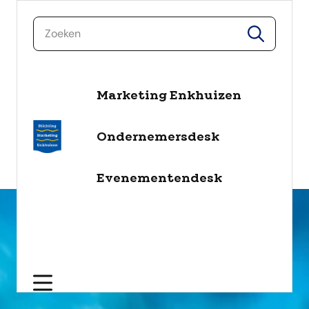
zoeken
zoeken
Marketing Enkhuizen
naar de inhoud
Selecteer een categorie
Ondernemersdesk
filter
Evenementendesk