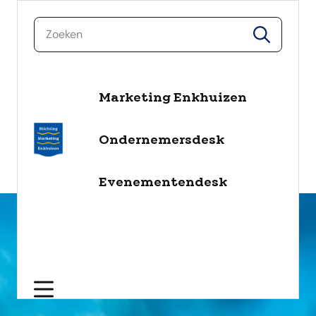
zoeken
zoeken
Marketing Enkhuizen
naar de inhoud
Selecteer een categorie
Ondernemersdesk
filter
Evenementendesk