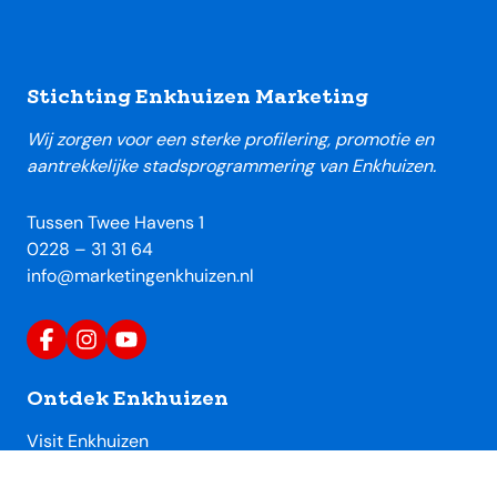
Footer
Stichting Enkhuizen Marketing
Wij zorgen voor een sterke profilering, promotie en
aantrekkelijke stadsprogrammering van Enkhuizen.
Tussen Twee Havens 1
0228 – 31 31 64
info@marketingenkhuizen.nl
Ontdek Enkhuizen
Visit Enkhuizen
Uitagenda Enkhuizen
Toeristische locaties