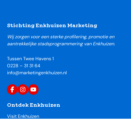
Footer
Stichting Enkhuizen Marketing
Wij zorgen voor een sterke profilering, promotie en
aantrekkelijke stadsprogrammering van Enkhuizen.
Tussen Twee Havens 1
0228 – 31 31 64
info@marketingenkhuizen.nl
Ontdek Enkhuizen
Visit Enkhuizen
Uitagenda Enkhuizen
Toeristische locaties