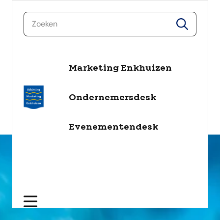
zoeken
zoeken
Marketing Enkhuizen
naar de inhoud
Selecteer een categorie
Ondernemersdesk
filter
Evenementendesk