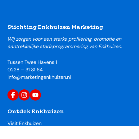
Footer
Stichting Enkhuizen Marketing
Wij zorgen voor een sterke profilering, promotie en
aantrekkelijke stadsprogrammering van Enkhuizen.
Tussen Twee Havens 1
0228 – 31 31 64
info@marketingenkhuizen.nl
Ontdek Enkhuizen
Visit Enkhuizen
Uitagenda Enkhuizen
Toeristische locaties