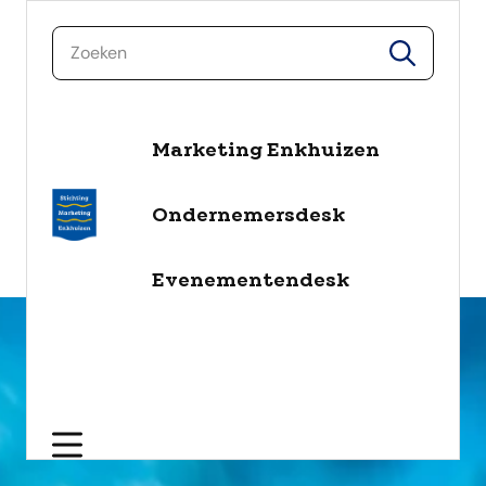
zoeken
zoeken
Marketing Enkhuizen
naar de inhoud
Selecteer een categorie
Ondernemersdesk
filter
Evenementendesk