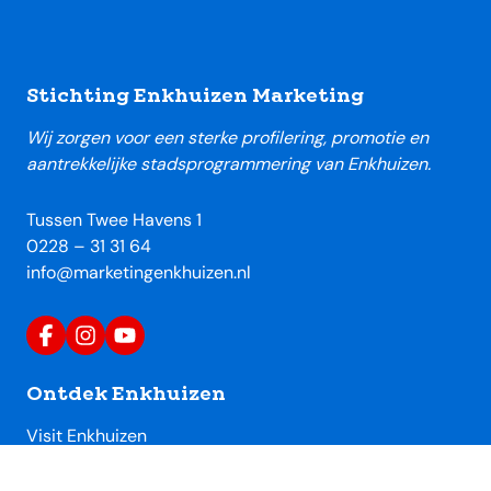
Footer
Stichting Enkhuizen Marketing
Wij zorgen voor een sterke profilering, promotie en
aantrekkelijke stadsprogrammering van Enkhuizen.
Tussen Twee Havens 1
0228 – 31 31 64
info@marketingenkhuizen.nl
Ontdek Enkhuizen
Visit Enkhuizen
Uitagenda Enkhuizen
Toeristische locaties