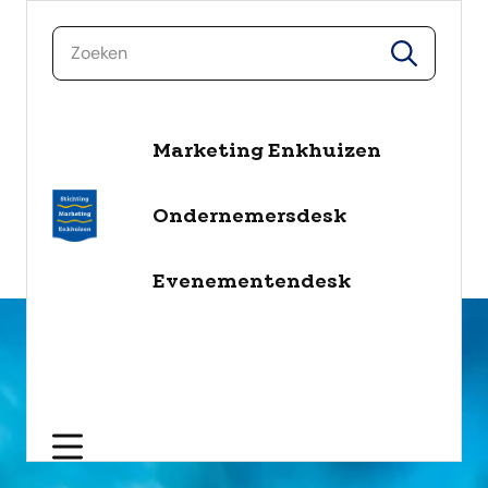
zoeken
zoeken
Marketing Enkhuizen
naar de inhoud
Selecteer een categorie
Ondernemersdesk
filter
Evenementendesk