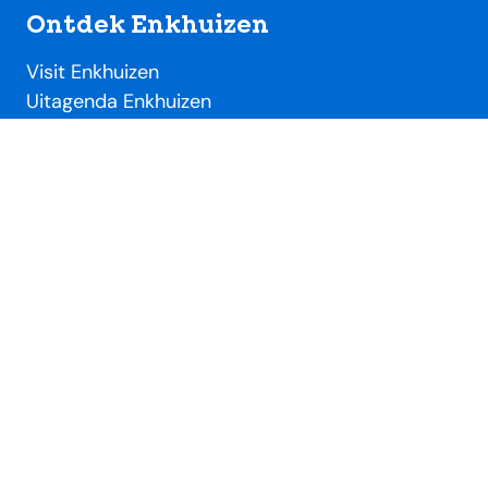
Ontdek Enkhuizen
Visit Enkhuizen
Uitagenda Enkhuizen
Toeristische locaties
Handig
Evenementendesk
Evenement aanmelden
Ondernemersdesk
Beeldbank
Over SME
Over Stichting Marketing Enkhuizen
Lidmaatschap VVV / SME
Nieuws