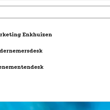
rketing Enkhuizen
dernemersdesk
enementendesk