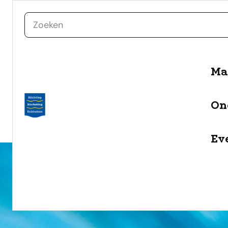
zoeken
Ma
naar de inhoud
Selecteer een categorie
On
filter
Ev