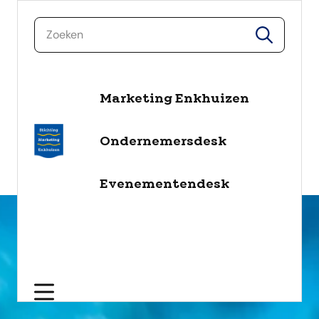
zoeken
zoeken
Marketing Enkhuizen
naar de inhoud
Selecteer een categorie
Ondernemersdesk
filter
Evenementendesk