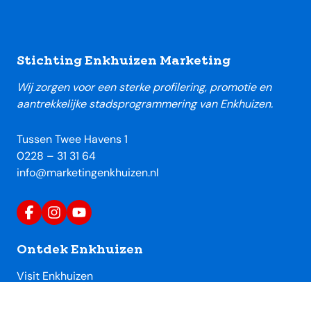
Footer
Stichting Enkhuizen Marketing
Wij zorgen voor een sterke profilering, promotie en
aantrekkelijke stadsprogrammering van Enkhuizen.
Tussen Twee Havens 1
0228 – 31 31 64
info@marketingenkhuizen.nl
Ontdek Enkhuizen
Visit Enkhuizen
Uitagenda Enkhuizen
Toeristische locaties