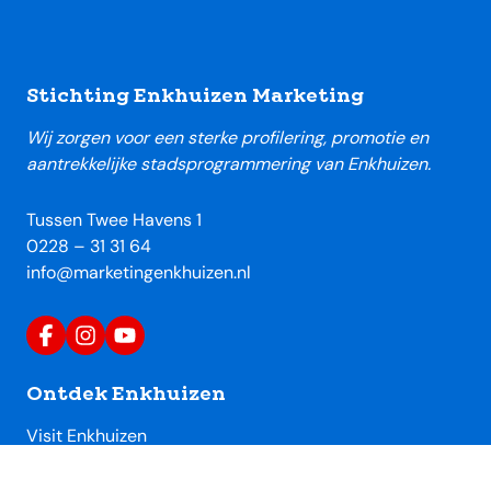
Footer
Stichting Enkhuizen Marketing
Wij zorgen voor een sterke profilering, promotie en
aantrekkelijke stadsprogrammering van Enkhuizen.
Tussen Twee Havens 1
0228 – 31 31 64
info@marketingenkhuizen.nl
Ontdek Enkhuizen
Visit Enkhuizen
Uitagenda Enkhuizen
Toeristische locaties