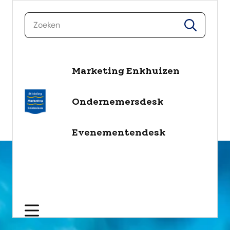
zoeken
zoeken
Marketing Enkhuizen
naar de inhoud
Selecteer een categorie
Ondernemersdesk
filter
Evenementendesk