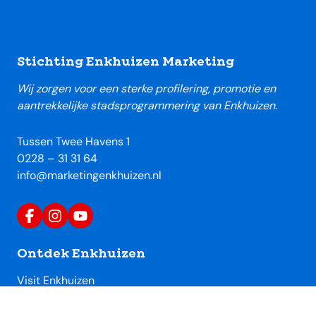
Footer
Stichting Enkhuizen Marketing
Wij zorgen voor een sterke profilering, promotie en
aantrekkelijke stadsprogrammering van Enkhuizen.
Tussen Twee Havens 1
0228 – 31 31 64
info@marketingenkhuizen.nl
Ontdek Enkhuizen
Visit Enkhuizen
Uitagenda Enkhuizen
Toeristische locaties