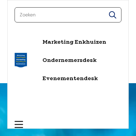
zoeken
zoeken
Marketing Enkhuizen
naar de inhoud
Selecteer een categorie
Ondernemersdesk
filter
Evenementendesk