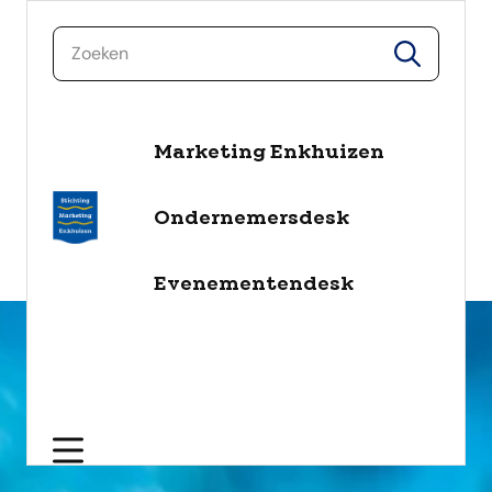
zoeken
zoeken
Marketing Enkhuizen
naar de inhoud
Selecteer een categorie
Ondernemersdesk
filter
Evenementendesk