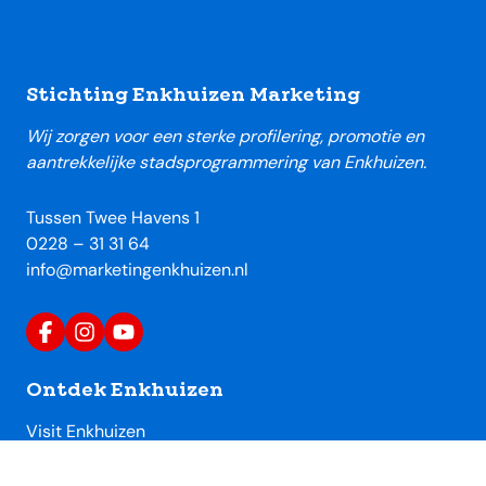
Footer
Stichting Enkhuizen Marketing
Wij zorgen voor een sterke profilering, promotie en
aantrekkelijke stadsprogrammering van Enkhuizen.
Tussen Twee Havens 1
0228 – 31 31 64
info@marketingenkhuizen.nl
Ontdek Enkhuizen
Visit Enkhuizen
Uitagenda Enkhuizen
Toeristische locaties