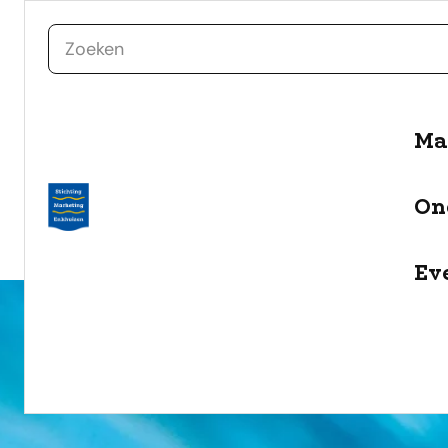
zoeken
Ma
naar de inhoud
Selecteer een categorie
On
filter
Ev