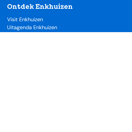
Ontdek Enkhuizen
Visit Enkhuizen
Uitagenda Enkhuizen
Toeristische locaties
Handig
Evenementendesk
Evenement aanmelden
Ondernemersdesk
Beeldbank
Over SME
Over Stichting Marketing Enkhuizen
Lidmaatschap VVV / SME
Nieuws