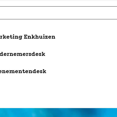
rketing Enkhuizen
dernemersdesk
enementendesk