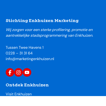
Footer
Stichting Enkhuizen Marketing
Wij zorgen voor een sterke profilering, promotie en
aantrekkelijke stadsprogrammering van Enkhuizen.
Tussen Twee Havens 1
0228 – 31 31 64
info@marketingenkhuizen.nl
Ontdek Enkhuizen
Visit Enkhuizen
Uitagenda Enkhuizen
Toeristische locaties