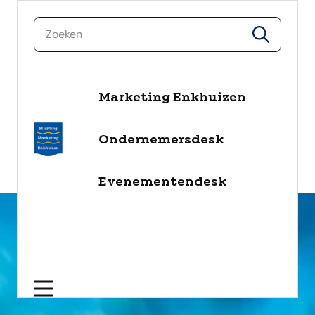
zoeken
zoeken
Marketing Enkhuizen
naar de inhoud
Selecteer een categorie
Ondernemersdesk
filter
Evenementendesk