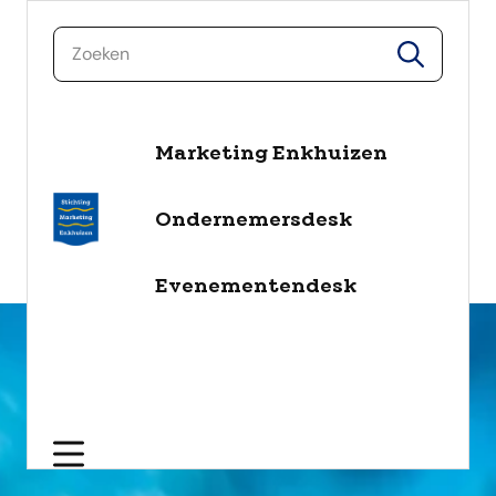
zoeken
zoeken
Marketing Enkhuizen
naar de inhoud
Selecteer een categorie
Ondernemersdesk
filter
Evenementendesk