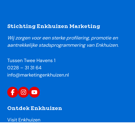
Footer
Stichting Enkhuizen Marketing
Wij zorgen voor een sterke profilering, promotie en
aantrekkelijke stadsprogrammering van Enkhuizen.
Tussen Twee Havens 1
0228 – 31 31 64
info@marketingenkhuizen.nl
Ontdek Enkhuizen
Visit Enkhuizen
Uitagenda Enkhuizen
Toeristische locaties