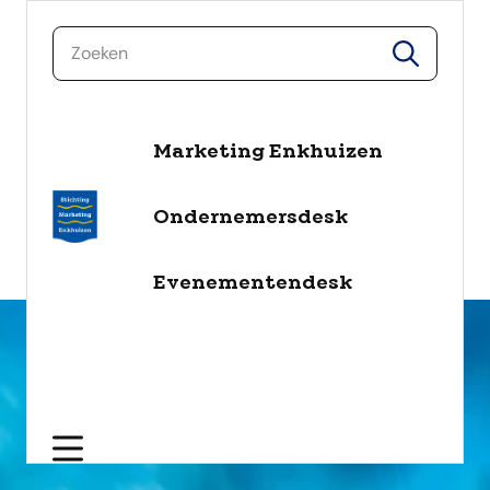
zoeken
zoeken
Marketing Enkhuizen
naar de inhoud
Selecteer een categorie
Ondernemersdesk
filter
Evenementendesk