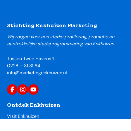
Footer
Stichting Enkhuizen Marketing
Wij zorgen voor een sterke profilering, promotie en
aantrekkelijke stadsprogrammering van Enkhuizen.
Tussen Twee Havens 1
0228 – 31 31 64
info@marketingenkhuizen.nl
Ontdek Enkhuizen
Visit Enkhuizen
Uitagenda Enkhuizen
Toeristische locaties