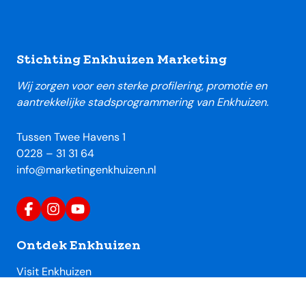
Footer
Stichting Enkhuizen Marketing
Wij zorgen voor een sterke profilering, promotie en
aantrekkelijke stadsprogrammering van Enkhuizen.
Tussen Twee Havens 1
0228 – 31 31 64
info@marketingenkhuizen.nl
Ontdek Enkhuizen
Visit Enkhuizen
Uitagenda Enkhuizen
Toeristische locaties