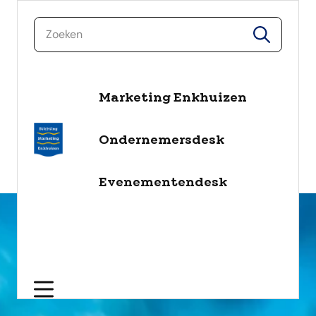
zoeken
zoeken
Marketing Enkhuizen
naar de inhoud
Selecteer een categorie
Ondernemersdesk
filter
Evenementendesk