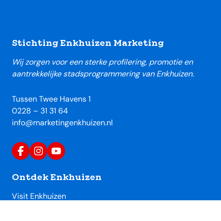
Footer
Stichting Enkhuizen Marketing
Wij zorgen voor een sterke profilering, promotie en
aantrekkelijke stadsprogrammering van Enkhuizen.
Tussen Twee Havens 1
0228 – 31 31 64
info@marketingenkhuizen.nl
Ontdek Enkhuizen
Visit Enkhuizen
Uitagenda Enkhuizen
Toeristische locaties