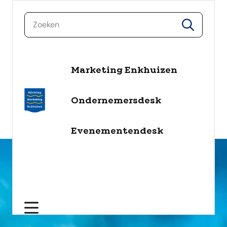
zoeken
zoeken
Marketing Enkhuizen
naar de inhoud
Selecteer een categorie
Ondernemersdesk
filter
Evenementendesk