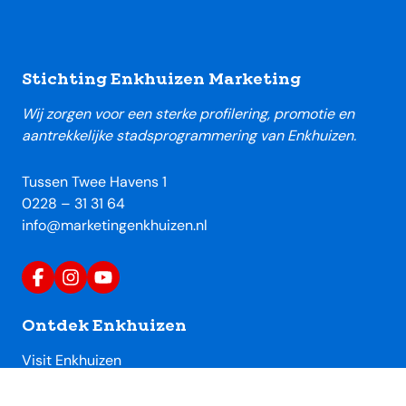
Footer
Stichting Enkhuizen Marketing
Wij zorgen voor een sterke profilering, promotie en
aantrekkelijke stadsprogrammering van Enkhuizen.
Tussen Twee Havens 1
0228 – 31 31 64
info@marketingenkhuizen.nl
Ontdek Enkhuizen
Visit Enkhuizen
Uitagenda Enkhuizen
Toeristische locaties