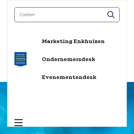
zoeken
zoeken
Marketing Enkhuizen
naar de inhoud
Selecteer een categorie
Ondernemersdesk
filter
Evenementendesk