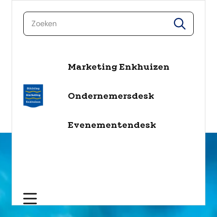
zoeken
zoeken
Marketing Enkhuizen
naar de inhoud
Selecteer een categorie
Ondernemersdesk
filter
Evenementendesk