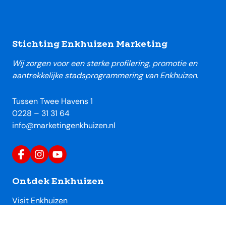
Footer
Stichting Enkhuizen Marketing
Wij zorgen voor een sterke profilering, promotie en
aantrekkelijke stadsprogrammering van Enkhuizen.
Tussen Twee Havens 1
0228 – 31 31 64
info@marketingenkhuizen.nl
Ontdek Enkhuizen
Visit Enkhuizen
Uitagenda Enkhuizen
Toeristische locaties