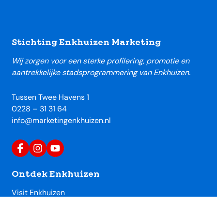
Footer
Stichting Enkhuizen Marketing
Wij zorgen voor een sterke profilering, promotie en
aantrekkelijke stadsprogrammering van Enkhuizen.
Tussen Twee Havens 1
0228 – 31 31 64
info@marketingenkhuizen.nl
Ontdek Enkhuizen
Visit Enkhuizen
Uitagenda Enkhuizen
Toeristische locaties