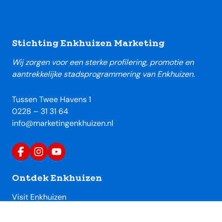
Footer
Stichting Enkhuizen Marketing
Wij zorgen voor een sterke profilering, promotie en
aantrekkelijke stadsprogrammering van Enkhuizen.
Tussen Twee Havens 1
0228 – 31 31 64
info@marketingenkhuizen.nl
Ontdek Enkhuizen
Visit Enkhuizen
Uitagenda Enkhuizen
Toeristische locaties