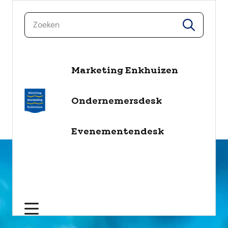
zoeken
zoeken
Marketing Enkhuizen
naar de inhoud
Selecteer een categorie
Ondernemersdesk
filter
Evenementendesk