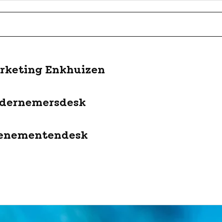
rketing Enkhuizen
dernemersdesk
enementendesk