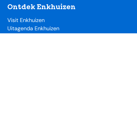
Ontdek Enkhuizen
Visit Enkhuizen
Uitagenda Enkhuizen
Toeristische locaties
Handig
Evenementendesk
Evenement aanmelden
Ondernemersdesk
Beeldbank
Over SME
Over Stichting Marketing Enkhuizen
Lidmaatschap VVV / SME
Nieuws