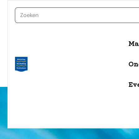
zoeken
Ma
naar de inhoud
Selecteer een categorie
On
filter
Ev