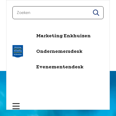
zoeken
zoeken
Marketing Enkhuizen
naar de inhoud
Selecteer een categorie
Ondernemersdesk
filter
Evenementendesk