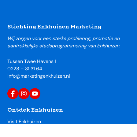
Footer
Stichting Enkhuizen Marketing
Wij zorgen voor een sterke profilering, promotie en
aantrekkelijke stadsprogrammering van Enkhuizen.
Tussen Twee Havens 1
0228 – 31 31 64
info@marketingenkhuizen.nl
Ontdek Enkhuizen
Visit Enkhuizen
Uitagenda Enkhuizen
Toeristische locaties