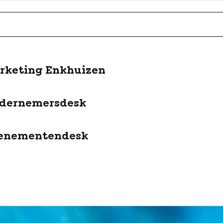
rketing Enkhuizen
dernemersdesk
enementendesk