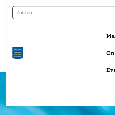
zoeken
Ma
naar de inhoud
Selecteer een categorie
On
filter
Ev