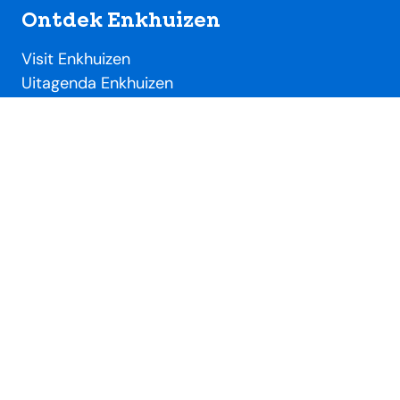
Ontdek Enkhuizen
Visit Enkhuizen
Uitagenda Enkhuizen
Toeristische locaties
Handig
Evenementendesk
Evenement aanmelden
Ondernemersdesk
Beeldbank
Over SME
Over Stichting Marketing Enkhuizen
Lidmaatschap VVV / SME
Nieuws