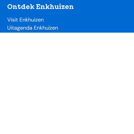
Ontdek Enkhuizen
Visit Enkhuizen
Uitagenda Enkhuizen
Toeristische locaties
Handig
Evenementendesk
Evenement aanmelden
Ondernemersdesk
Beeldbank
Over SME
Over Stichting Marketing Enkhuizen
Lidmaatschap VVV / SME
Nieuws