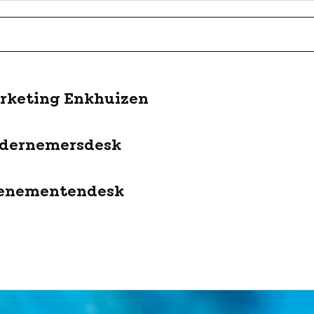
rketing Enkhuizen
dernemersdesk
enementendesk