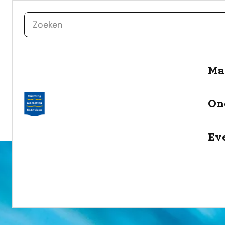
zoeken
Ma
naar de inhoud
Selecteer een categorie
On
filter
Ev